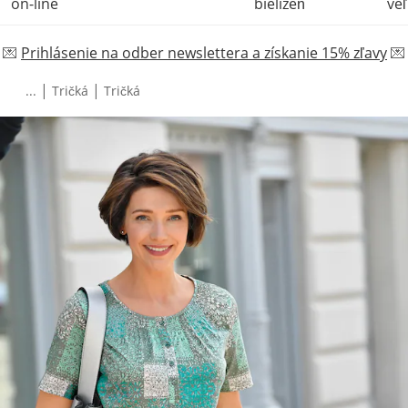
on-line
bielizeň
veľ
💌
Prihlásenie na odber newslettera a získanie 15% zľavy
💌
|
|
...
Tričká
Tričká