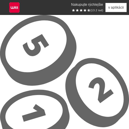
Nakupujte rýchlejšie
v aplikácii
(13.2 tsd)
Prejsť na hlavný obsah