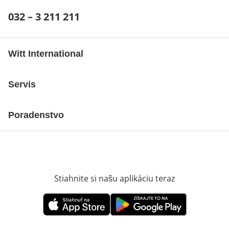
Telefónne číslo:
032 – 3 211 211
Otvárací telefónny klient
Witt International
Servis
Poradenstvo
Stiahnite si našu aplikáciu teraz
Otvorí sa vn
Otvorí sa vnovom okne
Otvorí sa vnovom okne