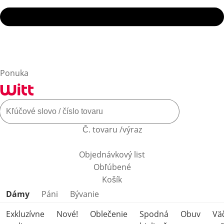
Ponuka
Č. tovaru /výraz
Objednávkový list
Obľúbené
Košík
Preskočiť kategórie produktov
Dámy
Páni
Bývanie
Exkluzívne
Nové!
Oblečenie
Spodná
Obuv
Vä