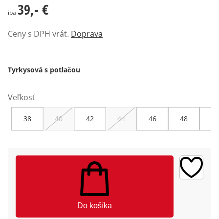
39,- €
39,- €
iba
Ceny s DPH vrát.
Doprava
Tyrkysová s potlačou
Veľkosť
38
40
42
44
46
48
50
Do košíka