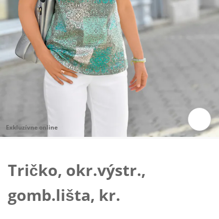
Exkluzívne online
Klepnutím obrázok zväčšíte
Tričko, okr.výstr.,
gomb.lišta, kr.