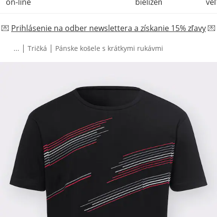
on-line
bielizeň
veľ
💌
Prihlásenie na odber newslettera a získanie 15% zľavy
💌
|
|
...
Tričká
Pánske košele s krátkymi rukávmi