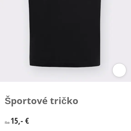
Klepnutím obrázok zväčšíte
Športové tričko
15,- €
15,- €
iba