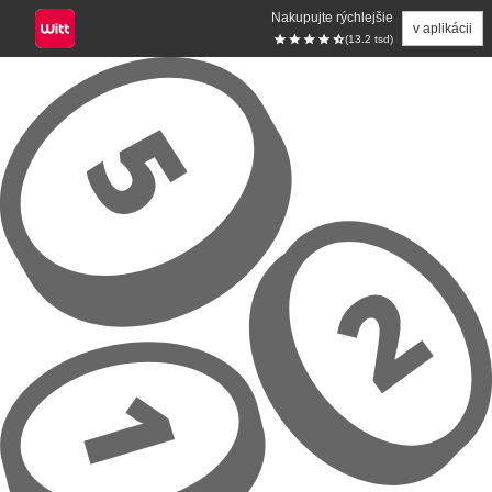
Nakupujte rýchlejšie
v aplikácii
(13.2 tsd)
Prejsť na hlavný obsah