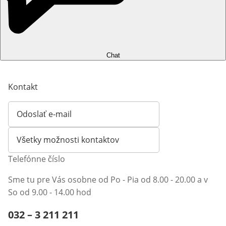
Chat
Kontakt
Odoslať e-mail
Otvorí e-mailového klienta
Všetky možnosti kontaktov
Telefónne číslo
Sme tu pre Vás osobne od Po - Pia od 8.00 - 20.00 a v
So od 9.00 - 14.00 hod
Telefónne číslo:
032 – 3 211 211
Otvárací telefónny klient