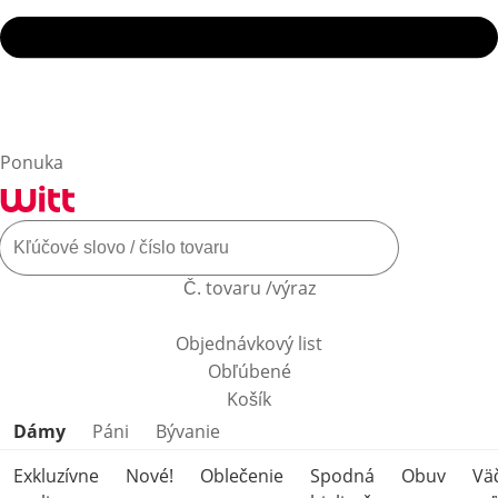
Ponuka
Č. tovaru /výraz
Objednávkový list
Obľúbené
Košík
Preskočiť kategórie produktov
Dámy
Páni
Bývanie
Exkluzívne
Nové!
Oblečenie
Spodná
Obuv
Vä