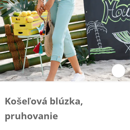
Klepnutím obrázok zväčšíte
Košeľová blúzka,
pruhovanie