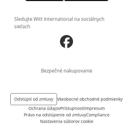
Otvorí sa vnovom okne
Otvorí sa vnovom okne
Sledujte Witt International na sociálnych
sieťach
Otvorí sa vnovom okne
Bezpečné nakupovanie
Odstúpiť od zmluvy
Všeobecné obchodné podmienky
Ochrana údajov
Prístupnosti
Impresum
Právo na odstúpenie od zmluvy
Compliance
Nastavenia súborov cookie