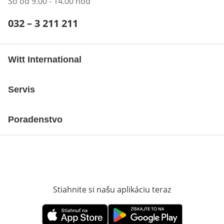
So od 9.00 - 14.00 hod
Telefónne číslo:
032 – 3 211 211
Otvárací telefónny klient
Witt International
Servis
Poradenstvo
Stiahnite si našu aplikáciu teraz
Otvorí sa vn