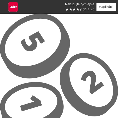
Nakupujte rýchlejšie
v aplikácii
(13.2 tsd)
Prejsť na hlavný obsah