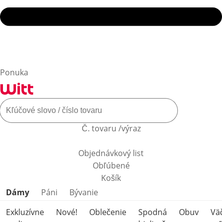
Ponuka
Č. tovaru /výraz
Objednávkový list
Obľúbené
Košík
Preskočiť kategórie produktov
Dámy
Páni
Bývanie
Exkluzívne
Nové!
Oblečenie
Spodná
Obuv
Vä