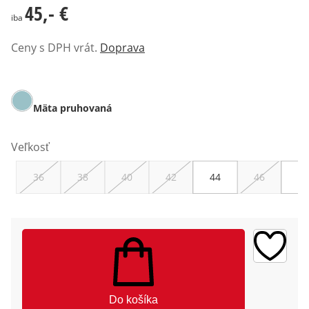
45,- €
45,- €
iba
Ceny s DPH vrát.
Doprava
Mäta pruhovaná
Veľkosť
36
38
40
42
44
46
48
Do košíka