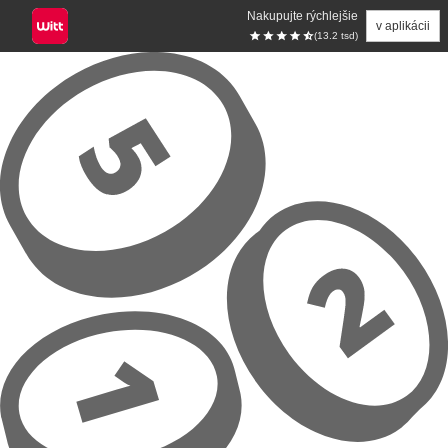
Nakupujte rýchlejšie
v aplikácii
(13.2 tsd)
Prejsť na hlavný obsah