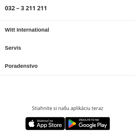
Telefónne číslo:
032 – 3 211 211
Otvárací telefónny klient
Witt International
Servis
Poradenstvo
Stiahnite si našu aplikáciu teraz
Otvorí sa vn
Otvorí sa vnovom okne
Otvorí sa vnovom okne