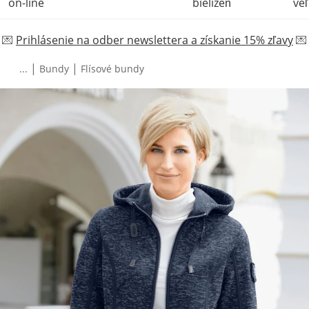
on-line
bielizeň
veľ
💌
Prihlásenie na odber newslettera a získanie 15% zľavy
💌
|
|
...
Bundy
Flísové bundy