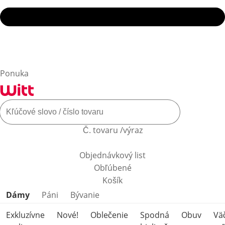
Ponuka
Č. tovaru /výraz
Objednávkový list
Obľúbené
Košík
Preskočiť kategórie produktov
Dámy
Páni
Bývanie
Exkluzívne
Nové!
Oblečenie
Spodná
Obuv
Vä