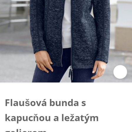
Klepnutím obrázok zväčšíte
Flaušová bunda s
kapucňou a ležatým