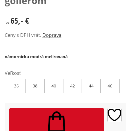
golierom
65,- €
65,- €
iba
Ceny s DPH vrát.
Doprava
námornícka modrá melírovaná
Veľkosť
36
38
40
42
44
46
48