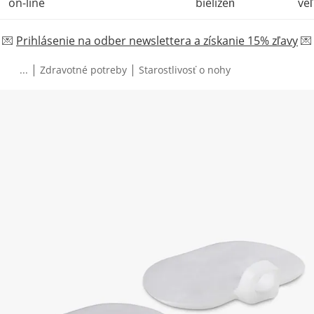
on-line
bielizeň
veľ
💌
Prihlásenie na odber newslettera a získanie 15% zľavy
💌
|
|
...
Zdravotné potreby
Starostlivosť o nohy