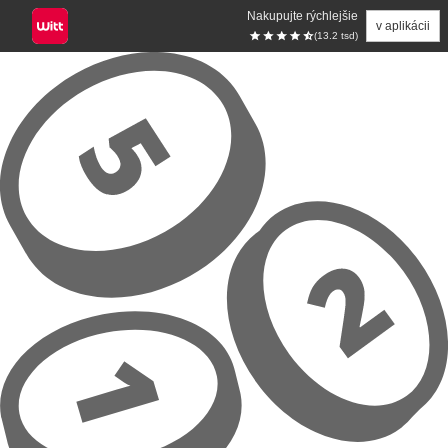
Nakupujte rýchlejšie
v aplikácii
(13.2 tsd)
Prejsť na hlavný obsah