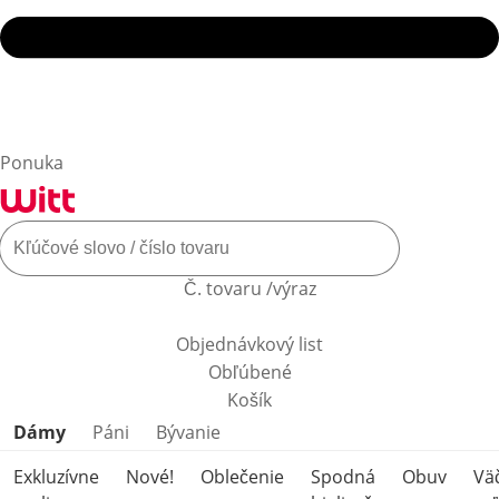
Ponuka
Č. tovaru /výraz
Objednávkový list
Obľúbené
Košík
Preskočiť kategórie produktov
Dámy
Páni
Bývanie
Exkluzívne
Nové!
Oblečenie
Spodná
Obuv
Vä