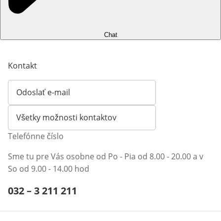
Chat
Kontakt
Odoslať e-mail
Otvorí e-mailového klienta
Všetky možnosti kontaktov
Telefónne číslo
Sme tu pre Vás osobne od Po - Pia od 8.00 - 20.00 a v
So od 9.00 - 14.00 hod
Telefónne číslo:
032 – 3 211 211
Otvárací telefónny klient