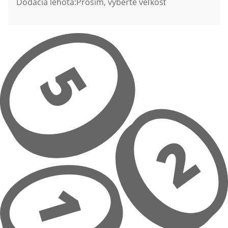
Dodacia lehota:
Prosím, vyberte veľkosť