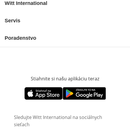
Witt International
Servis
Poradenstvo
Stiahnite si našu aplikáciu teraz
Otvorí sa vn
Otvorí sa vnovom okne
Otvorí sa vnovom okne
Sledujte Witt International na sociálnych
sieťach