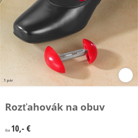
1 pár
Klepnutím obrázok zväčšíte
Rozťahovák na obuv
10,- €
10,- €
iba