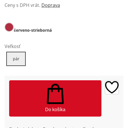
Ceny s DPH vrát.
Doprava
červeno-strieborná
Veľkosť
pár
Do košíka