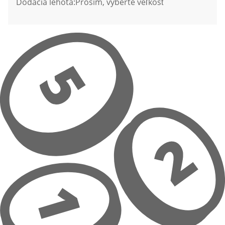
Dodacia lehota:
Prosím, vyberte veľkosť