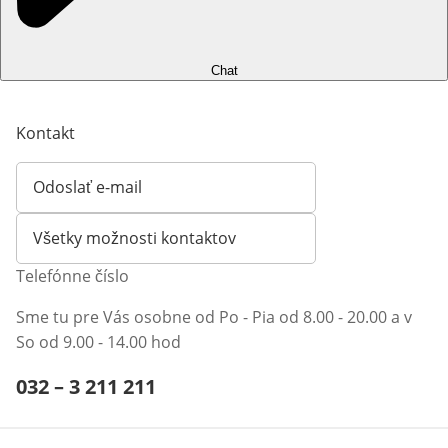
Chat
Kontakt
Odoslať e-mail
Otvorí e-mailového klienta
Všetky možnosti kontaktov
Telefónne číslo
Sme tu pre Vás osobne od Po - Pia od 8.00 - 20.00 a v
So od 9.00 - 14.00 hod
Telefónne číslo:
032 – 3 211 211
Otvárací telefónny klient