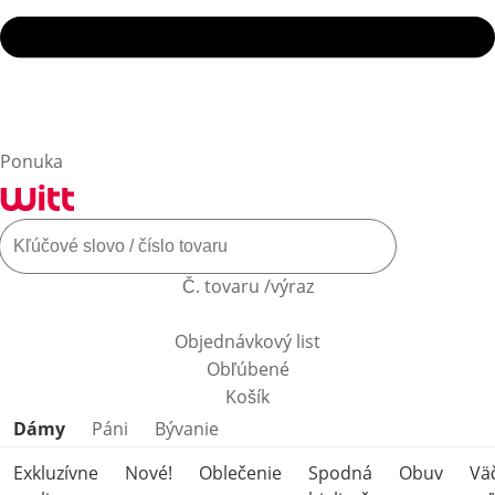
Ponuka
Č. tovaru /výraz
Objednávkový list
Obľúbené
Košík
Preskočiť kategórie produktov
Dámy
Páni
Bývanie
Exkluzívne
Nové!
Oblečenie
Spodná
Obuv
Vä