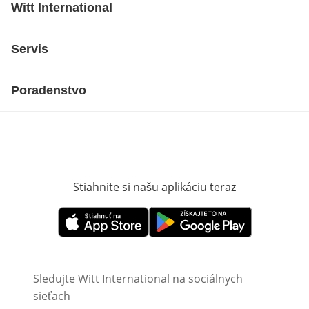
Witt International
Servis
Poradenstvo
Stiahnite si našu aplikáciu teraz
Otvorí sa vn
Otvorí sa vnovom okne
Otvorí sa vnovom okne
Sledujte Witt International na sociálnych
sieťach