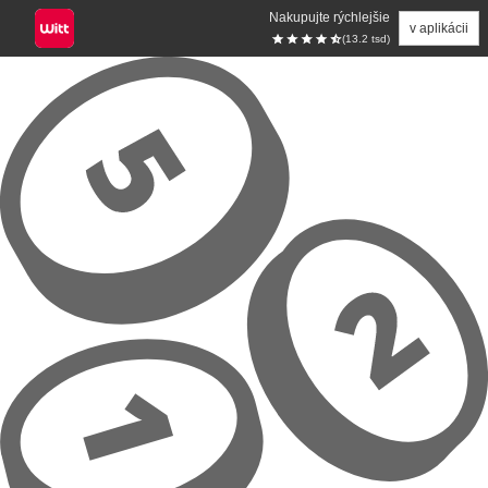
Nakupujte rýchlejšie
v aplikácii
(13.2 tsd)
Prejsť na hlavný obsah