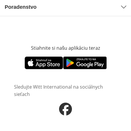
Poradenstvo
Stiahnite si našu aplikáciu teraz
Otvorí sa vn
Otvorí sa vnovom okne
Otvorí sa vnovom okne
Sledujte Witt International na sociálnych
sieťach
Otvorí sa vnovom okne