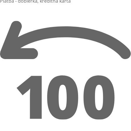
Platba - dobierka, kreditná karta