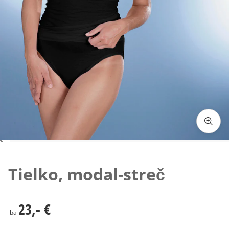
Klepnutím obrázok zväčšíte
Tielko, modal-streč
23,- €
23,- €
iba