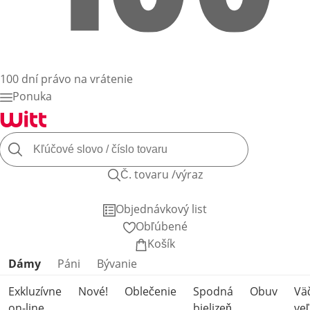
100 dní právo na vrátenie
Ponuka
Č. tovaru /výraz
Objednávkový list
Obľúbené
Košík
Preskočiť kategórie produktov
Dámy
Páni
Bývanie
Exkluzívne
Nové!
Oblečenie
Spodná
Obuv
Vä
on-line
bielizeň
veľ