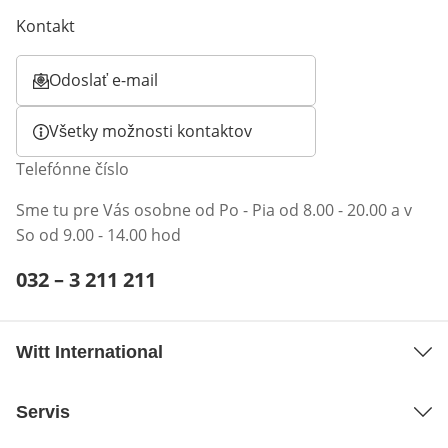
Kontakt
Odoslať e-mail
Otvorí e-mailového klienta
Všetky možnosti kontaktov
Telefónne číslo
Sme tu pre Vás osobne od Po - Pia od 8.00 - 20.00 a v
So od 9.00 - 14.00 hod
Telefónne číslo:
032 – 3 211 211
Otvárací telefónny klient
Witt International
Servis