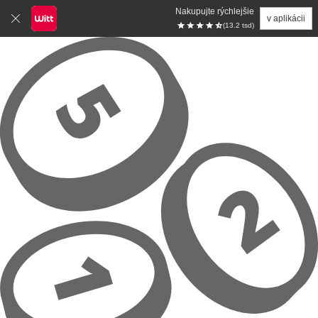
Nakupujte rýchlejšie
v aplikácii
(13.2 tsd)
Prejsť na hlavný obsah