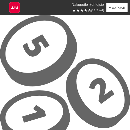
Nakupujte rýchlejšie
v aplikácii
(13.2 tsd)
Prejsť na hlavný obsah