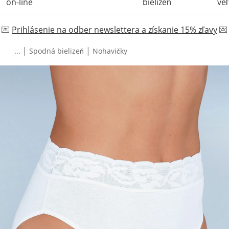
on-line
bielizeň
veľ
💌
Prihlásenie na odber newslettera a získanie 15% zľavy
💌
|
|
...
Spodná bielizeň
Nohavičky