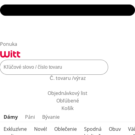
Ponuka
Č. tovaru /výraz
Objednávkový list
Obľúbené
Košík
Preskočiť kategórie produktov
Dámy
Páni
Bývanie
Exkluzívne
Nové!
Oblečenie
Spodná
Obuv
Vä