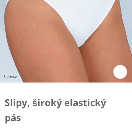
5 kusov
Klepnutím obrázok zväčšíte
Slipy, široký elastický
pás