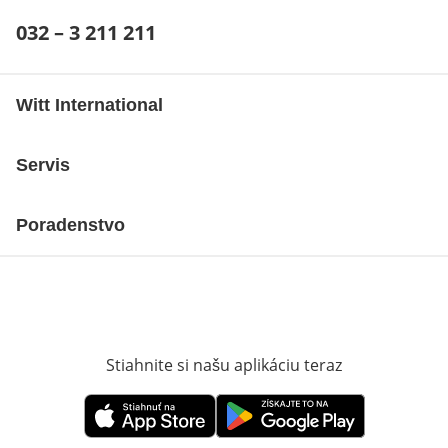
Telefónne číslo:
032 – 3 211 211
Otvárací telefónny klient
Witt International
Servis
Poradenstvo
Stiahnite si našu aplikáciu teraz
Otvorí sa vn
Otvorí sa vnovom okne
Otvorí sa vnovom okne