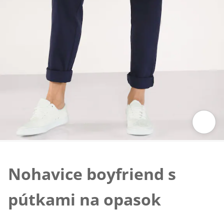
Klepnutím obrázok zväčšíte
Nohavice boyfriend s
pútkami na opasok