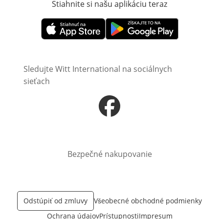
Stiahnite si našu aplikáciu teraz
Otvorí sa vn
Otvorí sa vnovom okne
Otvorí sa vnovom okne
Sledujte Witt International na sociálnych
sieťach
Otvorí sa vnovom okne
Bezpečné nakupovanie
Odstúpiť od zmluvy
Všeobecné obchodné podmienky
Ochrana údajov
Prístupnosti
Impresum