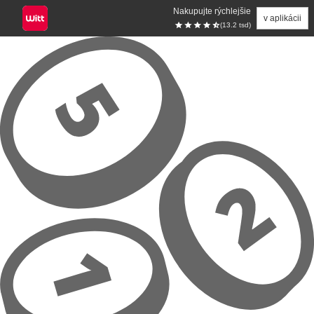
Nakupujte rýchlejšie
v aplikácii
(13.2 tsd)
Prejsť na hlavný obsah