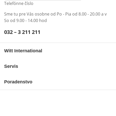
Telefónne číslo
Sme tu pre Vás osobne od Po - Pia od 8.00 - 20.00 a v
So od 9.00 - 14.00 hod
Telefónne číslo:
032 – 3 211 211
Otvárací telefónny klient
Witt International
Servis
Poradenstvo