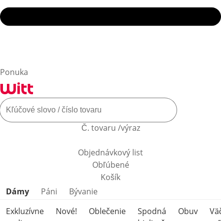
Ponuka
Č. tovaru /výraz
Objednávkový list
Obľúbené
Košík
Preskočiť kategórie produktov
Dámy
Páni
Bývanie
Exkluzívne
Nové!
Oblečenie
Spodná
Obuv
Vä