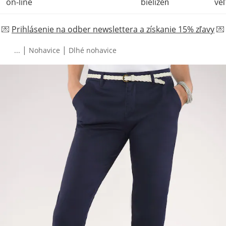
on-line
bielizeň
veľ
💌
Prihlásenie na odber newslettera a získanie 15% zľavy
💌
|
|
...
Nohavice
Dlhé nohavice