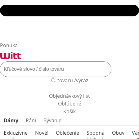
Ponuka
Č. tovaru /výraz
Objednávkový list
Obľúbené
Košík
Preskočiť kategórie produktov
Dámy
Páni
Bývanie
Exkluzívne
Nové!
Oblečenie
Spodná
Obuv
Vä