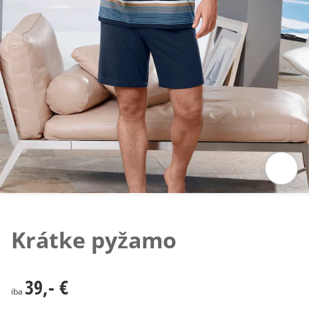
Klepnutím obrázok zväčšíte
Krátke pyžamo
39,- €
39,- €
iba