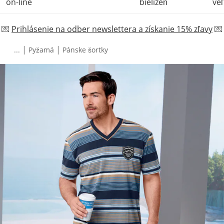
on-line
bielizeň
veľ
💌
Prihlásenie na odber newslettera a získanie 15% zľavy
💌
|
|
...
Pyžamá
Pánske šortky