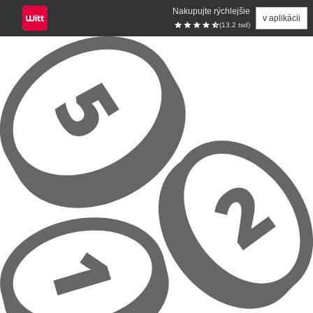
Nakupujte rýchlejšie
v aplikácii
(13.2 tsd)
Prejsť na hlavný obsah