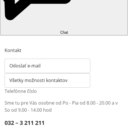
Chat
Kontakt
Odoslať e-mail
Otvorí e-mailového klienta
Všetky možnosti kontaktov
Telefónne číslo
Sme tu pre Vás osobne od Po - Pia od 8.00 - 20.00 a v
So od 9.00 - 14.00 hod
Telefónne číslo:
032 – 3 211 211
Otvárací telefónny klient