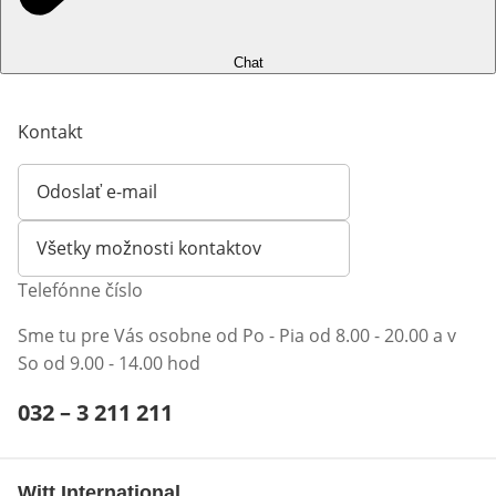
Chat
Kontakt
Odoslať e-mail
Otvorí e-mailového klienta
Všetky možnosti kontaktov
Telefónne číslo
Sme tu pre Vás osobne od Po - Pia od 8.00 - 20.00 a v
So od 9.00 - 14.00 hod
Telefónne číslo:
032 – 3 211 211
Otvárací telefónny klient
Witt International