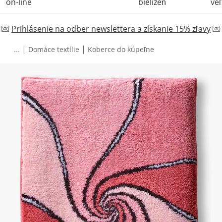
on-line
bielizeň
veľ
💌
Prihlásenie na odber newslettera a získanie 15% zľavy
💌
|
|
...
Domáce textílie
Koberce do kúpeľne