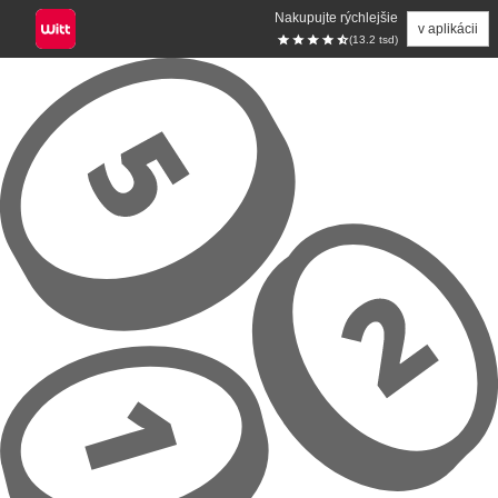
Nakupujte rýchlejšie
v aplikácii
(13.2 tsd)
Prejsť na hlavný obsah