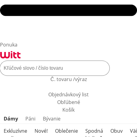
Ponuka
Č. tovaru /výraz
Objednávkový list
Obľúbené
Košík
Preskočiť kategórie produktov
Dámy
Páni
Bývanie
Exkluzívne
Nové!
Oblečenie
Spodná
Obuv
Vä