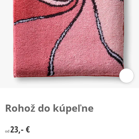
Klepnutím obrázok zväčšíte
Rohož do kúpeľne
23,- €
23,- €
od