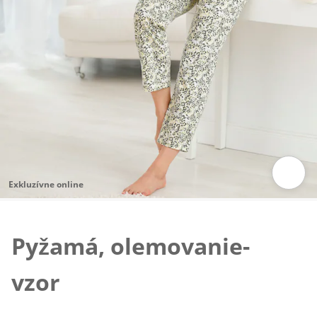
Exkluzívne online
Klepnutím obrázok zväčšíte
Pyžamá, olemovanie-
vzor