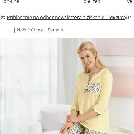
on-line
bielizeň
veľ
💌
Prihlásenie na odber newslettera a získanie 15% zľavy
💌
|
|
...
Nočné úbory
Pyžamá