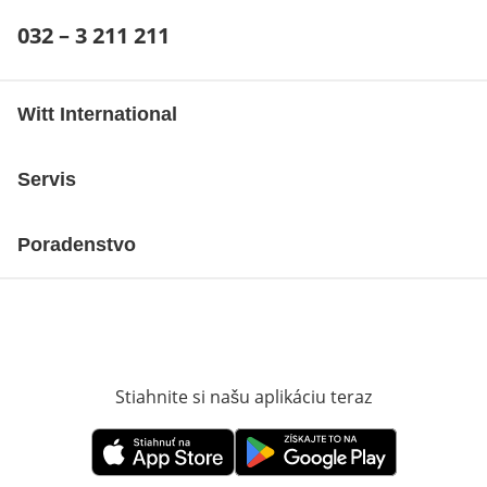
Telefónne číslo:
032 – 3 211 211
Otvárací telefónny klient
Witt International
Servis
Poradenstvo
Stiahnite si našu aplikáciu teraz
Otvorí sa vn
Otvorí sa vnovom okne
Otvorí sa vnovom okne