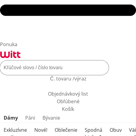
Ponuka
Č. tovaru /výraz
Objednávkový list
Obľúbené
Košík
Preskočiť kategórie produktov
Dámy
Páni
Bývanie
Exkluzívne
Nové!
Oblečenie
Spodná
Obuv
Vä