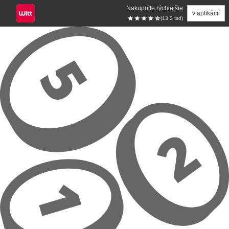
Nakupujte rýchlejšie
v aplikácii
(13.2 tsd)
Prejsť na hlavný obsah