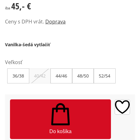
45,- €
45,- €
iba
Ceny s DPH vrát.
Doprava
Vanilka-šedá vytlačiť
Veľkosť
36/38
40/42
44/46
48/50
52/54
Do košíka