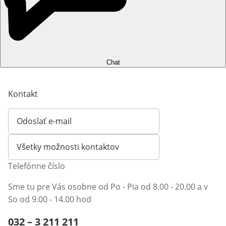
Chat
Kontakt
Odoslať e-mail
Otvorí e-mailového klienta
Všetky možnosti kontaktov
Telefónne číslo
Sme tu pre Vás osobne od Po - Pia od 8.00 - 20.00 a v
So od 9.00 - 14.00 hod
Telefónne číslo:
032 – 3 211 211
Otvárací telefónny klient