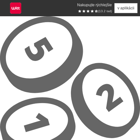
Nakupujte rýchlejšie
v aplikácii
(13.2 tsd)
Prejsť na hlavný obsah