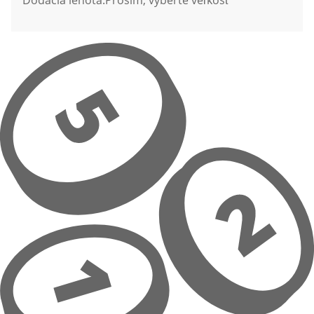
Dodacia lehota:
Prosím, vyberte veľkosť