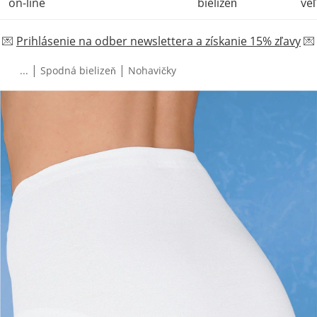
on-line
bielizeň
veľ
💌
Prihlásenie na odber newslettera a získanie 15% zľavy
💌
|
|
...
Spodná bielizeň
Nohavičky