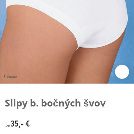
5 kusov
Klepnutím obrázok zväčšíte
Slipy b. bočných švov
35,- €
35,- €
iba