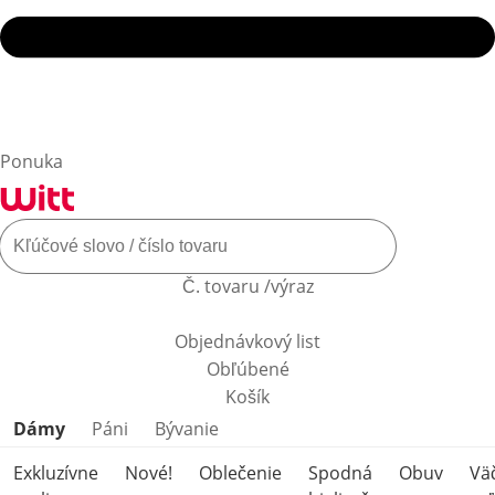
Ponuka
Č. tovaru /výraz
Objednávkový list
Obľúbené
Košík
Preskočiť kategórie produktov
Dámy
Páni
Bývanie
Exkluzívne
Nové!
Oblečenie
Spodná
Obuv
Vä