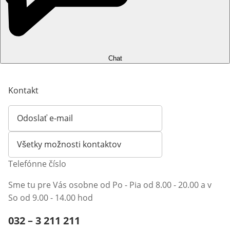
Chat
Kontakt
Odoslať e-mail
Otvorí e-mailového klienta
Všetky možnosti kontaktov
Telefónne číslo
Sme tu pre Vás osobne od Po - Pia od 8.00 - 20.00 a v
So od 9.00 - 14.00 hod
Telefónne číslo:
032 – 3 211 211
Otvárací telefónny klient