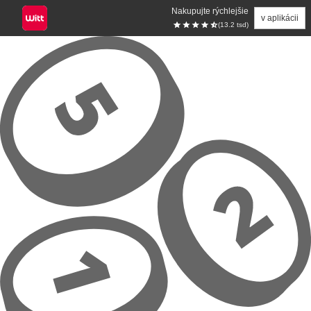
Nakupujte rýchlejšie
v aplikácii
(13.2 tsd)
Prejsť na hlavný obsah