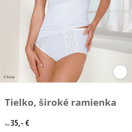
2 kusy
Klepnutím obrázok zväčšíte
Tielko, široké ramienka
35,- €
35,- €
iba