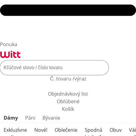
Ponuka
Č. tovaru /výraz
Objednávkový list
Obľúbené
Košík
Preskočiť kategórie produktov
Dámy
Páni
Bývanie
Exkluzívne
Nové!
Oblečenie
Spodná
Obuv
Vä