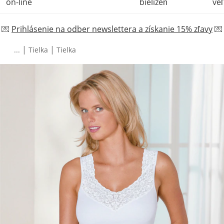
on-line
bielizeň
veľ
💌
Prihlásenie na odber newslettera a získanie 15% zľavy
💌
|
|
...
Tielka
Tielka