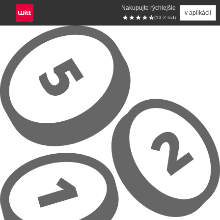
Nakupujte rýchlejšie
v aplikácii
(13.2 tsd)
Prejsť na hlavný obsah