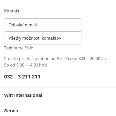
Kontakt
Odoslať e-mail
Otvorí e-mailového klienta
Všetky možnosti kontaktov
Telefónne číslo
Sme tu pre Vás osobne od Po - Pia od 8.00 - 20.00 a v
So od 9.00 - 14.00 hod
Telefónne číslo:
032 – 3 211 211
Otvárací telefónny klient
Witt International
Servis