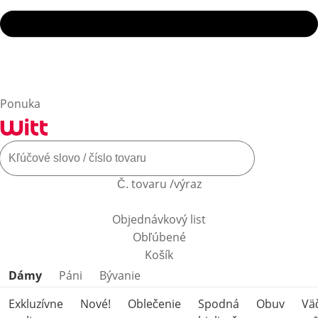
Ponuka
Č. tovaru /výraz
Objednávkový list
Obľúbené
Košík
Preskočiť kategórie produktov
Dámy
Páni
Bývanie
Exkluzívne
Nové!
Oblečenie
Spodná
Obuv
Vä