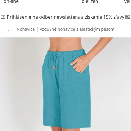
on-line
bielizeň
veľ
💌
Prihlásenie na odber newslettera a získanie 15% zľavy
💌
|
|
...
Nohavice
Vzdušné nohavice s elastickým pásom