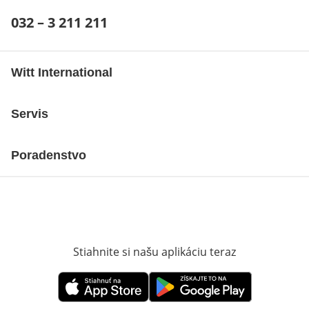
Telefónne číslo:
032 – 3 211 211
Otvárací telefónny klient
Witt International
Servis
Poradenstvo
Stiahnite si našu aplikáciu teraz
Otvorí sa vn
Otvorí sa vnovom okne
Otvorí sa vnovom okne