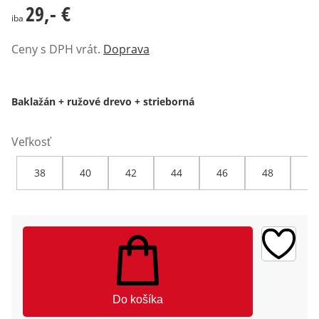
29,- €
29,- €
iba
Ceny s DPH vrát.
Doprava
Baklažán + ružové drevo + strieborná
Veľkosť
38
40
42
44
46
48
50
Do košíka