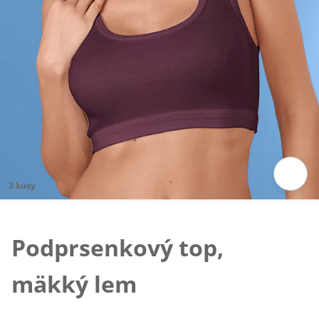
3 kusy
Klepnutím obrázok zväčšíte
Podprsenkový top,
mäkký lem