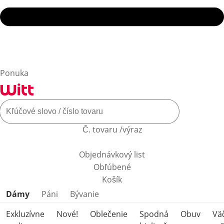
Ponuka
Č. tovaru /výraz
Objednávkový list
Obľúbené
Košík
Preskočiť kategórie produktov
Dámy
Páni
Bývanie
Exkluzívne
Nové!
Oblečenie
Spodná
Obuv
Vä