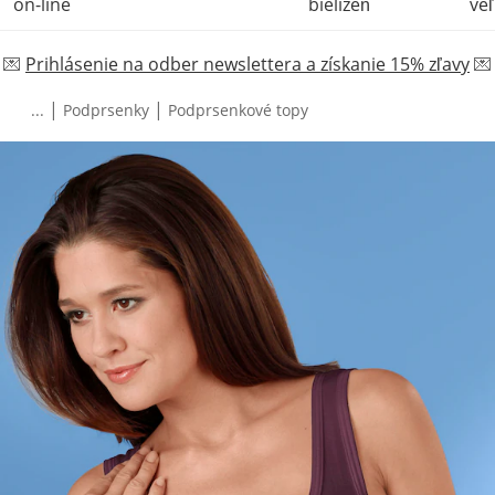
on-line
bielizeň
veľ
💌
Prihlásenie na odber newslettera a získanie 15% zľavy
💌
|
|
...
Podprsenky
Podprsenkové topy