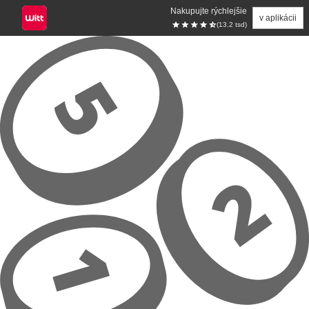
Nakupujte rýchlejšie
v aplikácii
(13.2 tsd)
Prejsť na hlavný obsah