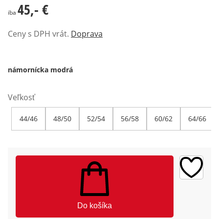
45,- €
45,- €
iba
Ceny s DPH vrát.
Doprava
námornícka modrá
Veľkosť
44/46
48/50
52/54
56/58
60/62
64/66
Do košíka