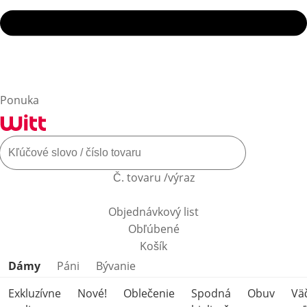
Ponuka
Č. tovaru /výraz
Objednávkový list
Obľúbené
Košík
Preskočiť kategórie produktov
Dámy
Páni
Bývanie
Exkluzívne
Nové!
Oblečenie
Spodná
Obuv
Vä