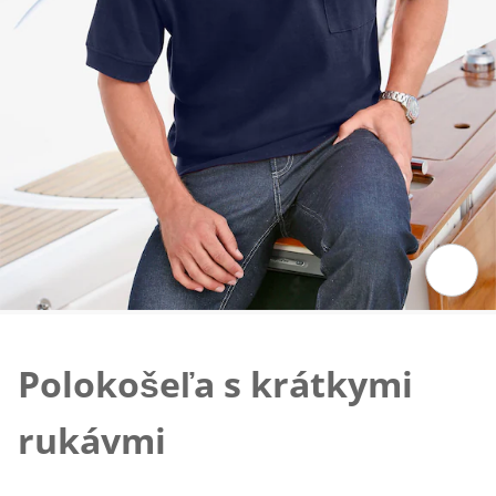
Klepnutím obrázok zväčšíte
Polokošeľa s krátkymi
rukávmi