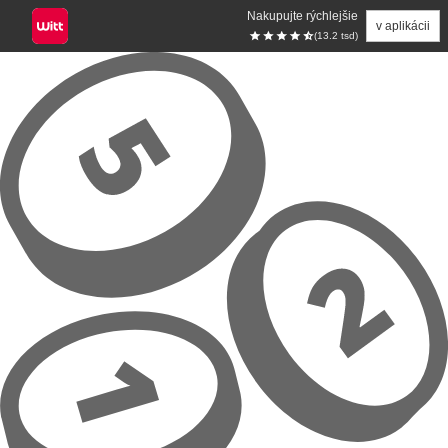
Nakupujte rýchlejšie
v aplikácii
(13.2 tsd)
Prejsť na hlavný obsah