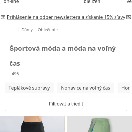
on-line
bielizeň
ve
💌
Prihlásenie na odber newslettera a získanie 15% zľavy
💌
|
|
...
Dámy
Oblečenie
Športová móda a móda na voľný
čas
produktov
496
Preskočiť ďalšie kategórie
Teplákové súpravy
Nohavice na voľný čas
Horn
Filtrovať a triediť