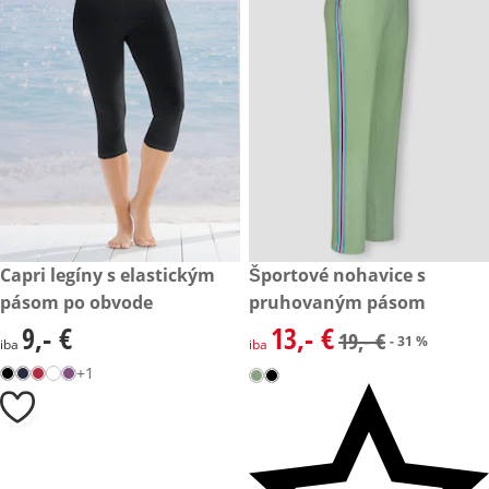
9,- €
Capri legíny s elastickým
zľavnená cena: 13,- €, predch
Športové nohavice s
- 31 %
pásom po obvode
pruhovaným pásom
9,- €
13,- €
9,- €
zľavnená cena: 13,- €, predch
19,- €
- 31 %
iba
iba
+1