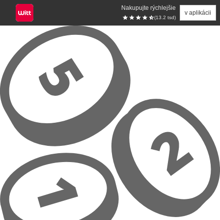
Nakupujte rýchlejšie
v aplikácii
(13.2 tsd)
Prejsť na hlavný obsah