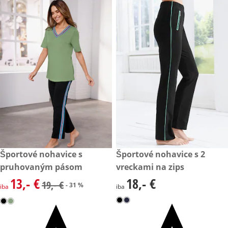
zľavnená cena: 13,- €, predchádzajúca cena: 19,- €
Športové nohavice s
18,- €
Športové nohavice s 2
- 31 %
pruhovaným pásom
vreckami na zips
13,- €
18,- €
zľavnená cena: 13,- €, predchádzajúca cena: 19,- €
18,- €
19,- €
- 31 %
iba
iba