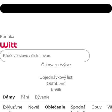
Ponuka
Č. tovaru /výraz
Objednávkový list
Obľúbené
Košík
Preskočiť kategórie produktov
Dámy
Páni
Bývanie
Exkluzívne
Nové!
Oblečenie
Spodná
Obuv
Vä