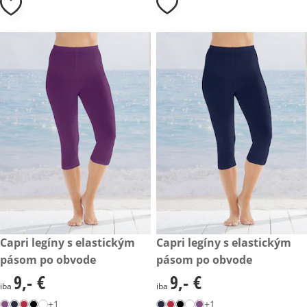
9,- €
Capri legíny s elastickým
9,- €
Capri legíny s elastickým
pásom po obvode
pásom po obvode
9,- €
9,- €
9,- €
9,- €
iba
iba
+1
+1