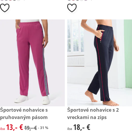
zľavnená cena: 13,- €, predchádzajúca cena: 19,- €
Športové nohavice s
18,- €
Športové nohavice s 2
- 31 %
pruhovaným pásom
vreckami na zips
13,- €
18,- €
zľavnená cena: 13,- €, predchádzajúca cena: 19,- €
18,- €
19,- €
- 31 %
iba
iba