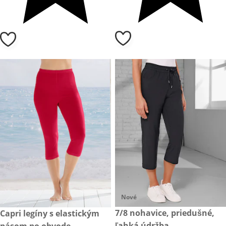
Nové
23,- €
7/8 nohavice, priedušné,
9,- €
Capri legíny s elastickým
ľahká údržba