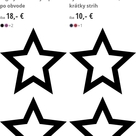
po obvode
krátky strih
18,- €
10,- €
18,- €
10,- €
iba
iba
+2
+1