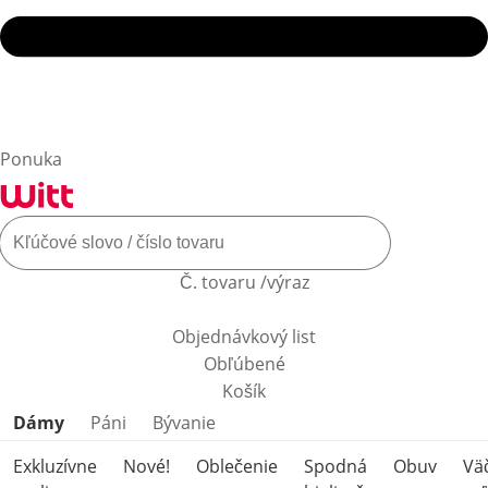
Ponuka
Č. tovaru /výraz
Objednávkový list
Obľúbené
Košík
Preskočiť kategórie produktov
Dámy
Páni
Bývanie
Exkluzívne
Nové!
Oblečenie
Spodná
Obuv
Vä