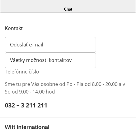
Chat
Kontakt
Odoslať e-mail
Otvorí e-mailového klienta
Všetky možnosti kontaktov
Telefónne číslo
Sme tu pre Vás osobne od Po - Pia od 8.00 - 20.00 a v
So od 9.00 - 14.00 hod
Telefónne číslo:
032 – 3 211 211
Otvárací telefónny klient
Witt International