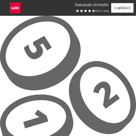
Nakupujte rýchlejšie
v aplikácii
(13.2 tsd)
Prejsť na hlavný obsah