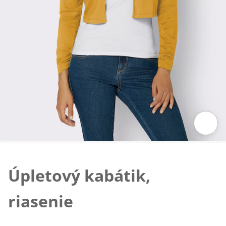
Klepnutím obrázok zväčšíte
Úpletový kabátik,
riasenie