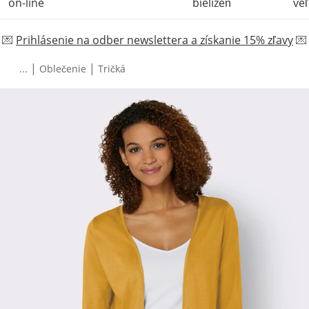
on-line
bielizeň
veľ
💌
Prihlásenie na odber newslettera a získanie 15% zľavy
💌
|
|
...
Oblečenie
Tričká