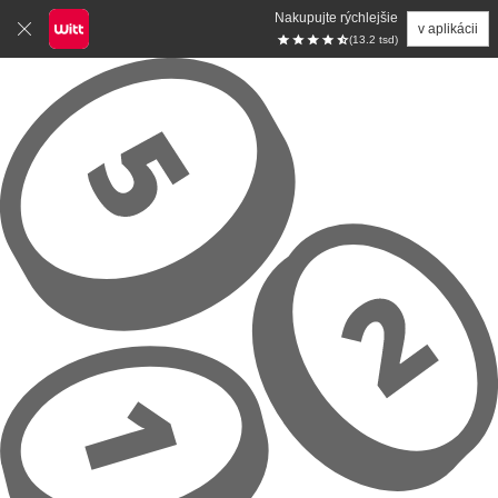
Nakupujte rýchlejšie
v aplikácii
(13.2 tsd)
Prejsť na hlavný obsah