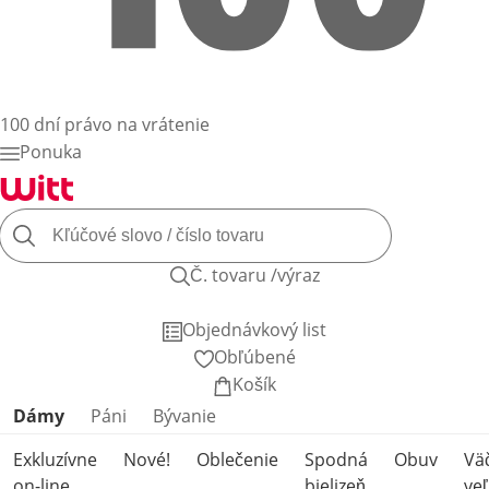
100 dní právo na vrátenie
Ponuka
Č. tovaru /výraz
Objednávkový list
Obľúbené
Košík
Preskočiť kategórie produktov
Dámy
Páni
Bývanie
Exkluzívne
Nové!
Oblečenie
Spodná
Obuv
Vä
on-line
bielizeň
veľ