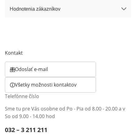
Hodnotenia zákazníkov
Kontakt
Odoslať e-mail
Otvorí e-mailového klienta
Všetky možnosti kontaktov
Telefónne číslo
Sme tu pre Vás osobne od Po - Pia od 8.00 - 20.00 a v
So od 9.00 - 14.00 hod
Telefónne číslo:
032 – 3 211 211
Otvárací telefónny klient