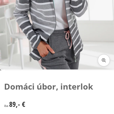
Klepnutím obrázok zväčšíte
Domáci úbor, interlok
89,- €
89,- €
iba